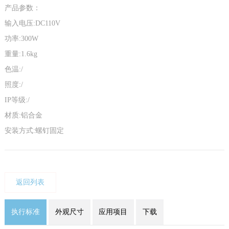
产品参数：
输入电压:DC110V
功率:300W
重量:1.6kg
色温:/
照度:/
IP等级:/
材质:铝合金
安装方式:螺钉固定
返回列表
执行标准
外观尺寸
应用项目
下载