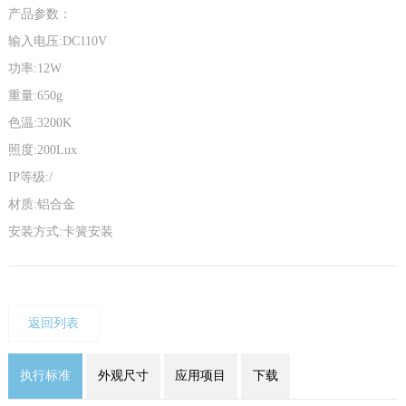
产品参数：
输入电压:DC110V
功率:12W
重量:650g
色温:3200K
照度:200Lux
IP等级:/
材质:铝合金
安装方式:卡簧安装
返回列表
执行标准
外观尺寸
应用项目
下载