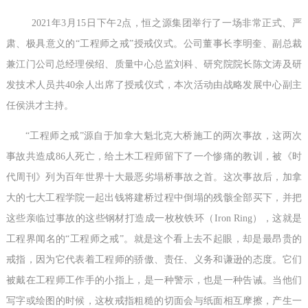
2021年3月15日下午2点，恒之源集团举行了一场非常正式、严
肃、极具意义的“工程师之戒”授戒仪式。公司董事长李明奎、副总裁
兼江门公司总经理侯绍、质量中心总监刘科、研究院院长陈文涛及研
发技术人员共40余人出席了授戒仪式，本次活动由战略发展中心副主
任侯洪才主持。
“工程师之戒”源自于加拿大魁北克大桥施工的两次事故，这两次
事故共造成86人死亡，给土木工程师留下了一个惨痛的教训，被《时
代周刊》列为百年世界十大最恶劣塌桥事故之首。这次事故后，加拿
大的七大工程学院一起出钱将建桥过程中倒塌的残骸全部买下，并把
这些亲临过事故的这些钢材打造成一枚枚铁环（Iron Ring），这就是
工程界闻名的“工程师之戒”。就是这个看上去不起眼，却是最昂贵的
戒指，因为它代表着工程师的骄傲、责任、义务和谦逊的态度。它们
被戴在工程师工作手的小指上，是一种警示，也是一种告诫。当他们
写字或绘图的时候，这枚戒指粗糙的切面会与纸面相互摩擦，产生一